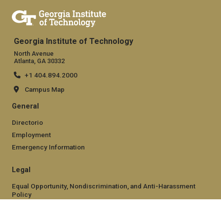
Georgia Institute of Technology
North Avenue
Atlanta, GA 30332
+1 404.894.2000
Campus Map
General
Directorio
Employment
Emergency Information
Legal
Equal Opportunity, Nondiscrimination, and Anti-Harassment
Policy
Legal & Privacy Information
Human Trafficking Notice