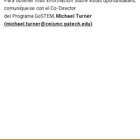
Para obtener más información sobre
estas oportunidades
,
comuníquese
con el Co-Director
del Programa GoSTEM,
Michael Turner
(
michael.turner@ceismc.gatech.edu
)
.